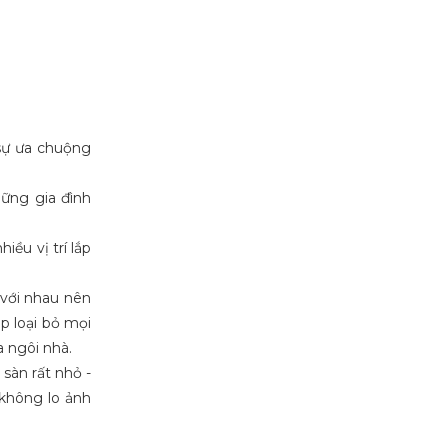
sự ưa chuộng
ững gia đình
iều vị trí lắp
 với nhau nên
p loại bỏ mọi
a ngôi nhà.
sàn rất nhỏ -
 không lo ảnh