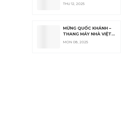
TỪ 01/01/2026
THU 12, 2025
MỪNG QUỐC KHÁNH –
THANG MÁY NHÀ VIỆT
GIẢM ĐẾN 20 TRIỆU
MON 08, 2025