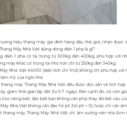
hương hiệu thang máy gia đình hàng đầu thế giới, nhận được 
Thang Máy Nhà Việt dùng dòng điện 1 pha là gì?
điện 1 pha có tải trọng từ 300kg đến 400kg, phù hợp với nh
hang máy khác có trọng tải nhỏ hơn chỉ từ 250kg đến 340kg.
g Máy Nhà Việt A4000 (diện tích chỉ 1m2) không chỉ phù hợp với nh
 thẩm mỹ của ngôi nhà
a thang máy Thang Máy Nhà Việt đều được đúc sẵn và tích hợp
ậy giảm thời gian lắp đặt (từ 5-7 ngày). Bên cạnh đó, nó còn giú
ấu trúc riêng biệt, đặc biệt bạn không cần phải thay đổi kết cấu củ
áy Nhà Việt không cần đào hố pít (hố pít = 0), hoặc chỉ cần âm 
ố pít thang máy Thang Máy Nhà Việt chỉ âm xuống nền nhà 6cm