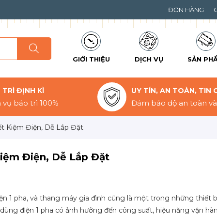
ĐƠN HÀNG
GIỚI THIỆU
DỊCH VỤ
SẢN PH
TRÌ ĐỊNH KÌ
UY TÍN, AN TOÀN, TIN 
 vụ bảo trì 100%
Đảm bảo độ an toàn và 
ết Kiệm Điện, Dễ Lắp Đặt
Kiệm Điện, Dễ Lắp Đặt
iện 1 pha, và thang máy gia đình cũng là một trong những thiết 
dùng điện 1 pha có ảnh hưởng đến công suất, hiệu năng vận hà