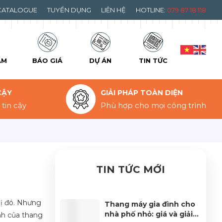
CATALOGUE
TUYỂN DỤNG
LIÊN HỆ
HOTLINE:
079 87 18 118
ẨM
BÁO GIÁ
DỰ ÁN
TIN TỨC
CẬY
GIẢI PHÁP TOÀN DIỆN
tin cậy
Phù hợp cho mọi công trình
TIN TỨC MỚI
bị đó. Nhưng
Thang máy gia đình cho
nhà phố nhỏ: giá và giải
nh của thang