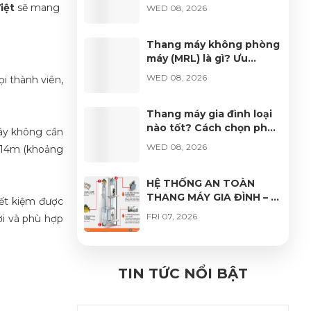
pháp 2026
iệt
sẽ mang
WED 08, 2026
Thang máy không phòng
máy (MRL) là gì? Ưu
nhược điểm và giá 2026
WED 08, 2026
i thành viên,
Thang máy gia đình loại
nào tốt? Cách chọn phù
máy không cần
hợp 2026
WED 08, 2026
i 14m (khoảng
HỆ THỐNG AN TOÀN
THANG MÁY GIA ĐÌNH – 4
iết kiệm được
LỚP BẢO VỆ QUAN
FRI 07, 2026
ợi và phù hợp
TRỌNG GIÚP VẬN HÀNH
AN TÂM
Giá thang máy kính gia
đình bao nhiêu? Bảng giá
TIN TỨC NỔI BẬT
2026 & kinh nghiệm chọn
THU 07, 2026