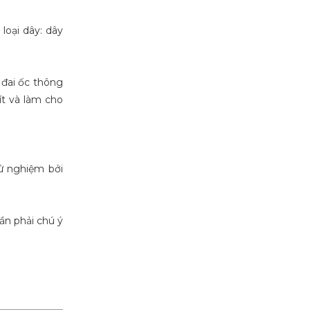
oại dây: dây
 đai ốc thông
ít và làm cho
ử nghiệm bởi
ần phải chú ý