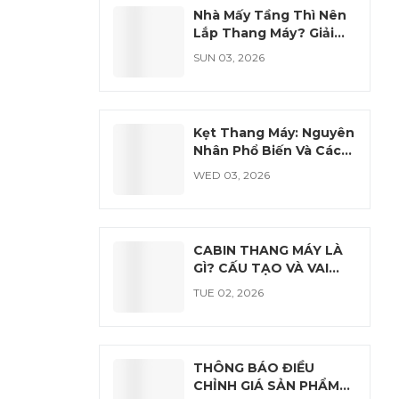
Nhà Mấy Tầng Thì Nên
Lắp Thang Máy? Giải
Đáp Chi Tiết
SUN 03, 2026
Kẹt Thang Máy: Nguyên
Nhân Phổ Biến Và Cách
Xử Lý An Toàn
WED 03, 2026
CABIN THANG MÁY LÀ
GÌ? CẤU TẠO VÀ VAI
TRÒ QUAN TRỌNG
TUE 02, 2026
THÔNG BÁO ĐIỀU
CHỈNH GIÁ SẢN PHẨM