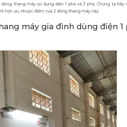
 dòng thang máy sử dụng điện 1 pha và 3 pha. Chúng ta hãy 
u rõ hơn ưu, nhược điểm của 2 dòng thang máy này.
thang máy gia đình dùng điện 1