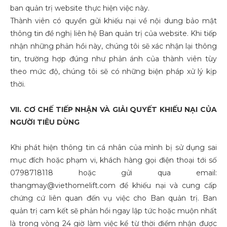
ban quản trị website thực hiện việc này.
Thành viên có quyền gửi khiếu nại về nội dung bảo mật
thông tin đề nghị liên hệ Ban quản trị của website. Khi tiếp
nhận những phản hồi này, chúng tôi sẽ xác nhận lại thông
tin, trường hợp đúng như phản ánh của thành viên tùy
theo mức độ, chúng tôi sẽ có những biện pháp xử lý kịp
thời.
VII. CƠ CHẾ TIẾP NHẬN VÀ GIẢI QUYẾT KHIẾU NẠI CỦA
NGƯỜI TIÊU DÙNG
Khi phát hiện thông tin cá nhân của mình bị sử dụng sai
mục đích hoặc phạm vi, khách hàng gọi điện thoại tới số
0798718118
hoặc gửi qua email:
thangmay@viethomelift.com để khiếu nại và cung cấp
chứng cứ liên quan đến vụ việc cho Ban quản trị. Ban
quản trị cam kết sẽ phản hồi ngay lập tức hoặc muộn nhất
là trong vòng 24 giờ làm việc kể từ thời điểm nhận được