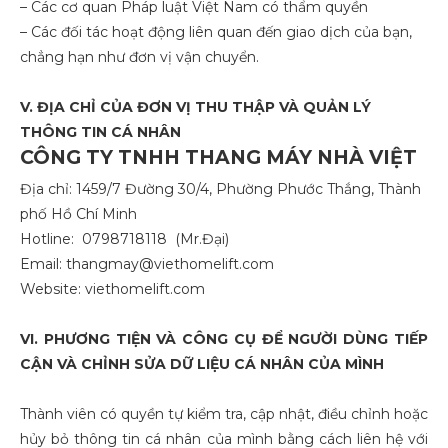
– Các cơ quan Pháp luật Việt Nam có thẩm quyền
– Các đối tác hoạt động liên quan đến giao dịch của bạn,
chẳng hạn như đơn vị vận chuyển.
V. ĐỊA CHỈ CỦA ĐƠN VỊ THU THẬP VÀ QUẢN LÝ
THÔNG TIN CÁ NHÂN
CÔNG TY TNHH THANG MÁY NHÀ VIỆT
Địa chỉ: 1459/7 Đường 30/4, Phường Phước Thắng, Thành
phố Hồ Chí Minh
Hotline:
0798718118
(Mr.Đại)
Email: thangmay@viethomelift.com
Website: viethomelift.com
VI. PHƯƠNG TIỆN VÀ CÔNG CỤ ĐỂ NGƯỜI DÙNG TIẾP
CẬN VÀ CHỈNH SỬA DỮ LIỆU CÁ NHÂN CỦA MÌNH
Thành viên có quyền tự kiểm tra, cập nhật, điều chỉnh hoặc
hủy bỏ thông tin cá nhân của mình bằng cách liên hệ với