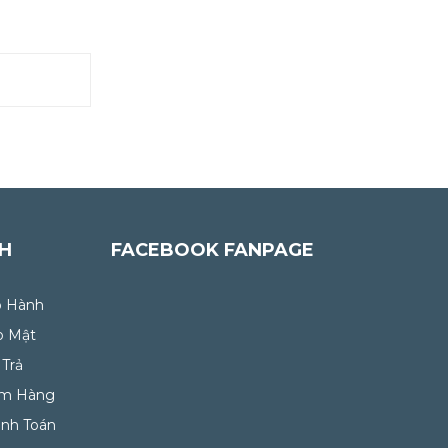
CH
FACEBOOK FANPAGE
o Hành
o Mật
 Trả
ểm Hàng
anh Toán