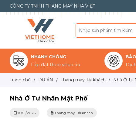
CÔNG TY TNHH THANG MÁY NHÀ VIỆT
NHANH CHÓNG
BẢO 
Lắp đặt theo yêu cầu
Dịch
Trang chủ
/
DỰ ÁN
/
Thang máy Tải khách
/
Nhà Ở Tư 
Nhà Ở Tư Nhân Mặt Phố
10/11/2025
Thang máy Tải khách