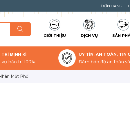
ĐƠN HÀNG
GIỚI THIỆU
DỊCH VỤ
SẢN PH
TRÌ ĐỊNH KÌ
UY TÍN, AN TOÀN, TIN 
 vụ bảo trì 100%
Đảm bảo độ an toàn và 
Nhân Mặt Phố