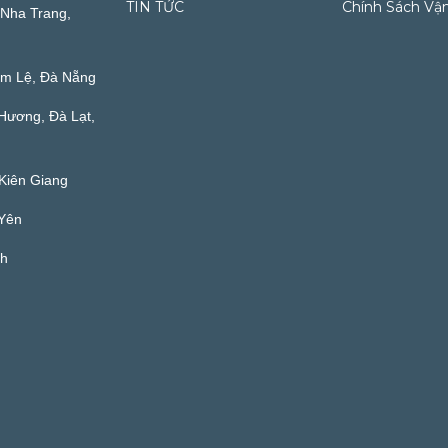
TIN TỨC
Chính Sách Vậ
Nha Trang,
ẩm Lệ, Đà Nẵng
Hương, Đà Lạt,
Kiên Giang
 Yên
nh