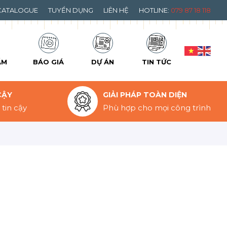
CATALOGUE
TUYỂN DỤNG
LIÊN HỆ
HOTLINE:
079 87 18 118
ẨM
BÁO GIÁ
DỰ ÁN
TIN TỨC
CẬY
GIẢI PHÁP TOÀN DIỆN
tin cậy
Phù hợp cho mọi công trình