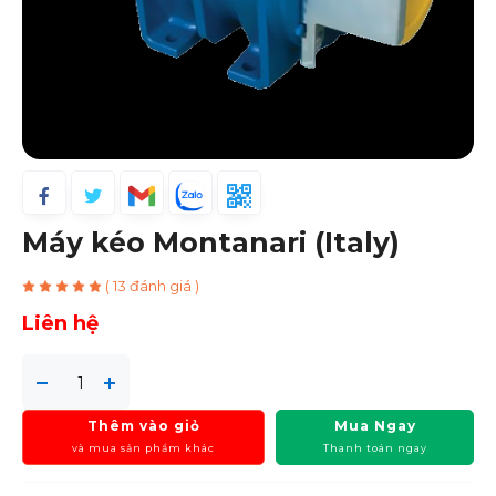
Máy kéo Montanari (Italy)
( 13 đánh giá )
Liên hệ
Thêm vào giỏ
Mua Ngay
và mua sản phẩm khác
Thanh toán ngay