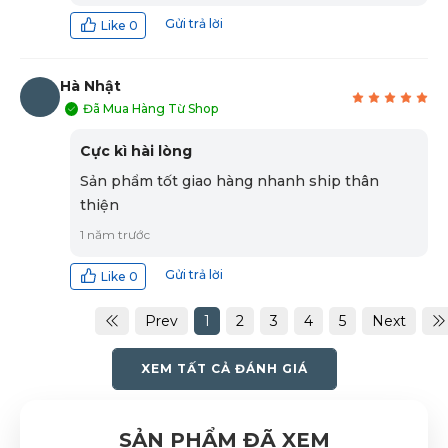
Gửi trả lời
Like
0
Hà Nhật
Đã Mua Hàng Từ Shop
HN
Cực kì hài lòng
Sản phẩm tốt giao hàng nhanh ship thân
thiện
1 năm trước
Gửi trả lời
Like
0
Prev
1
2
3
4
5
Next
XEM TẤT CẢ ĐÁNH GIÁ
SẢN PHẨM ĐÃ XEM