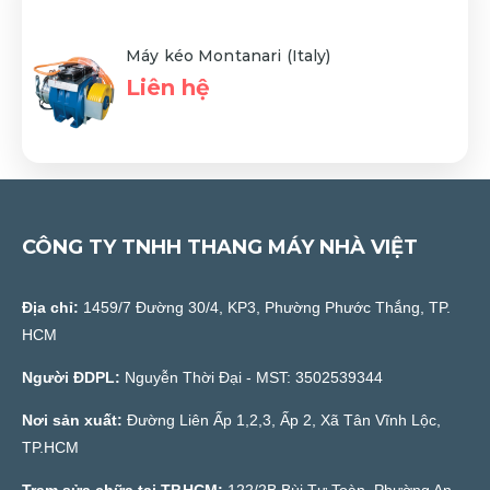
Máy kéo Montanari (Italy)
Liên hệ
CÔNG TY TNHH THANG MÁY NHÀ VIỆT
Địa chỉ:
1459/7 Đường 30/4, KP3, Phường Phước Thắng, TP.
HCM
Người ĐDPL:
Nguyễn Thời Đại - MST: 3502539344
Nơi sản xuất:
Đường Liên Ấp 1,2,3, Ấp 2, Xã Tân Vĩnh Lộc,
TP.HCM
Trạm sửa chữa tại TP.HCM:
122/2B Bùi Tư Toàn, Phường An