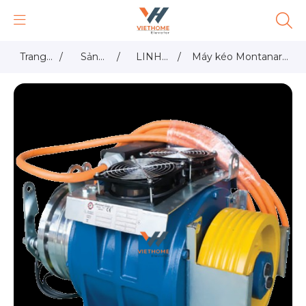
Trang
/
Sản
/
LINH
/
Máy kéo Montanari
chủ
phẩm
KIỆN
(Italy)