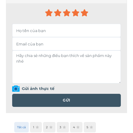
Gửi ảnh thực tế
GỬI
Tất cả
1
2
3
4
5